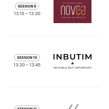
T
SESSION 9
A
13:15 – 13:30
Dr
탈
SESSION 10
13:30 – 13:45
최
대
SESSION 11