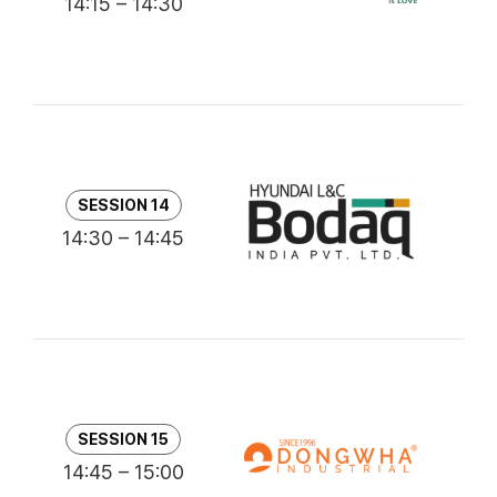
14:15 – 14:30
최
G
SESSION 14
I
14:30 – 14:45
Ki
프
SESSION 15
14:45 – 15:00
김