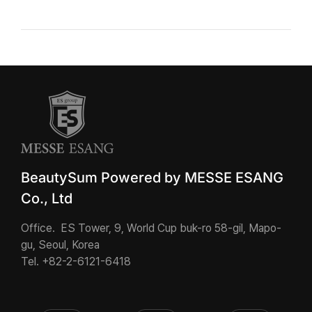
BeautySum Powered by MESSE ESANG
Co., Ltd
Office. ES Tower, 9, World Cup buk-ro 58-gil, Mapo-
gu, Seoul, Korea
Tel. +82-2-6121-6418