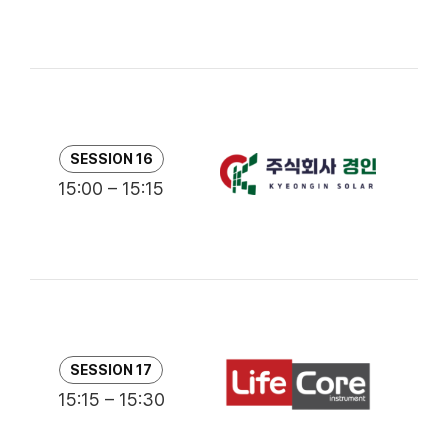
프
SESSION 16
15:00 – 15:15
김
A
SESSION 17
15:15 – 15:30
임