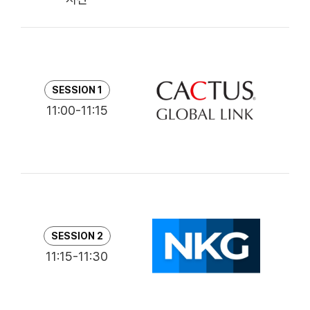
한
SESSION 1
11:00-11:15
이
R
SESSION 2
C
11:15-11:30
Na