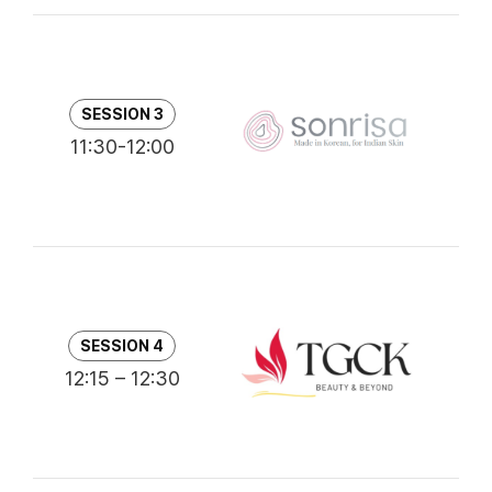
G
SESSION 3
S
11:30-12:00
Ni
K
SESSION 4
C
12:15 – 12:30
AR