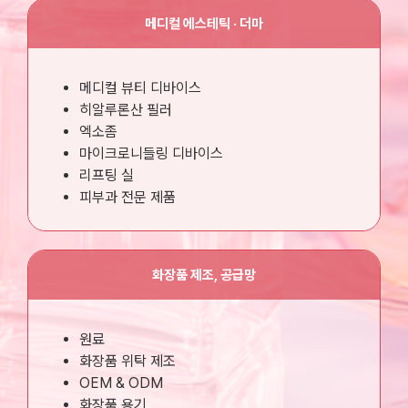
메디컬 에스테틱 · 더마
메디컬 뷰티 디바이스
히알루론산 필러
엑소좀
마이크로니들링 디바이스
리프팅 실
피부과 전문 제품
화장품 제조, 공급망
원료
화장품 위탁 제조
OEM & ODM
화장품 용기