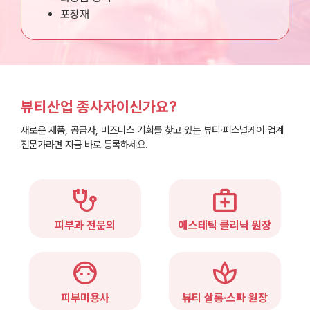
포장재
뷰티산업 종사자이신가요?
새로운 제품, 공급사, 비즈니스 기회를 찾고 있는 뷰티·퍼스널케어 업계
전문가라면 지금 바로 등록하세요.
stethoscope
medical_services
피부과 전문의
에스테틱 클리닉 원장
face_6
spa
피부미용사
뷰티 살롱·스파 원장