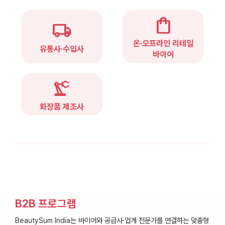
shopping_bag
local_shipping
온·오프라인 리테일
유통사·수입사
바이어
precision_manufacturing
화장품 제조사
B2B 프로그램
BeautySum India는 바이어와 공급사·업계 전문가를 연결하는 맞춤형